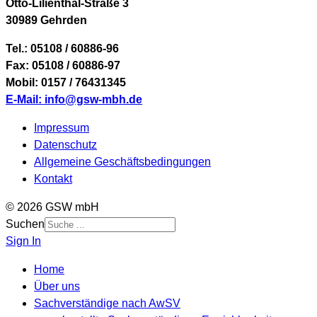
Otto-Lilienthal-Straße 3
30989 Gehrden
Tel.: 05108 / 60886-96
Fax: 05108 / 60886-97
Mobil: 0157 / 76431345
E-Mail: info@gsw-mbh.de
Impressum
Datenschutz
Allgemeine Geschäftsbedingungen
Kontakt
© 2026 GSW mbH
Suchen
Sign In
Home
Über uns
Sachverständige nach AwSV